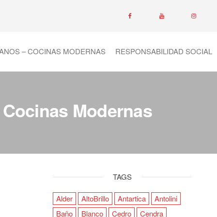
ANOS – COCINAS MODERNAS
RESPONSABILIDAD SOCIAL
– Cocinas Modernas
TAGS
Alder
AltoBrillo
Antartica
Antolini
Baño
Blanco
Cedro
Cendra