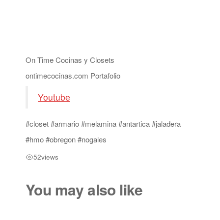
On Time Cocinas y Closets
ontimecocinas.com Portafolio
Youtube
#closet #armario #melamina #antartica #jaladera
#hmo #obregon #nogales
52
views
You may also like