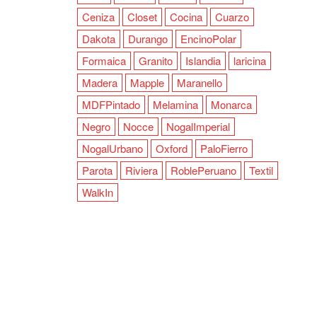
Ceniza
Closet
Cocina
Cuarzo
Dakota
Durango
EncinoPolar
Formaica
Granito
Islandia
laricina
Madera
Mapple
Maranello
MDFPintado
Melamina
Monarca
Negro
Nocce
NogalImperial
NogalUrbano
Oxford
PaloFierro
Parota
Riviera
RoblePeruano
Textil
WalkIn