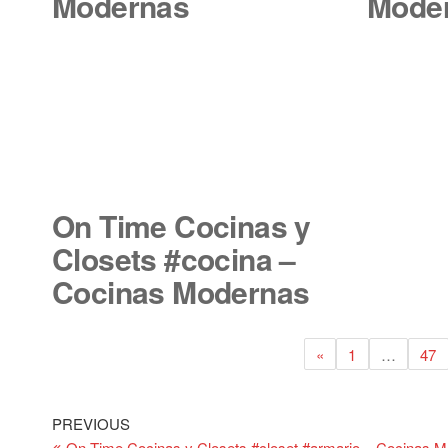
Modernas
Mode
On Time Cocinas y
Closets #cocina –
Cocinas Modernas
«
1
…
47
Post
Previous
PREVIOUS
Post
On Time Cocinas y Closets #closet #armario – Cocinas 