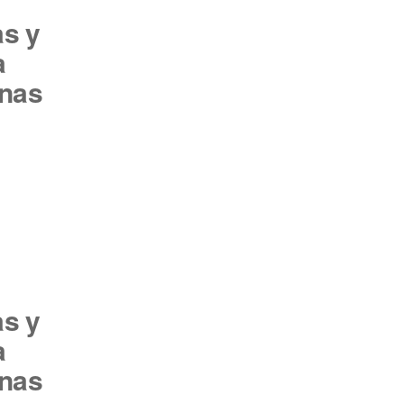
s y
a
inas
s y
a
inas