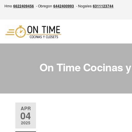
Skip
Hmo
6622409456
- Obregon
6442400993
- Nogales
6311123744
to
the
content
ON
Experiencia
en la
TIME
Fabricación
Cocinas
de
Cocinas,
y
On Time Cocinas y
Closets y
Closets
Más,
Garantía
por escrito
de entrega
siempre a
tiempo.
APR
04
Calidad,
Precio
2025
Justo y
Entrega