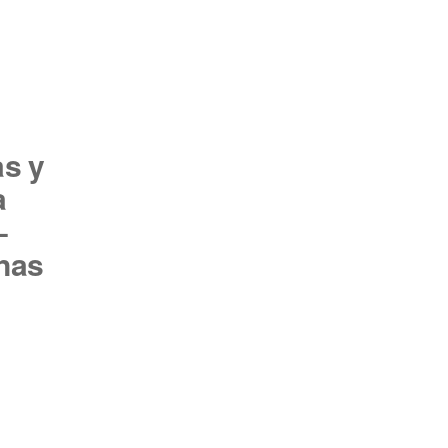
s y
a
–
nas