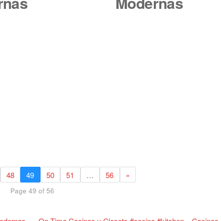
rnas
Modernas
48
49
50
51
…
56
»
Page 49 of 56
Modernas
On Time Cocinas y Closets #cocina #kitchen – Cocina