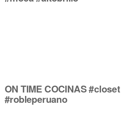
ON TIME COCINAS #closet
#robleperuano