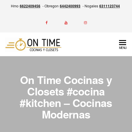
Skip
Hmo
6622409456
- Obregon
6442400993
- Nogales
6311123744
to
the
content
ON
Experiencia
MENU
en la
TIME
Fabricación
Cocinas
de
Cocinas,
y
On Time Cocinas y
Closets y
Closets
Más,
Closets #cocina
Garantía
#kitchen – Cocinas
por escrito
de entrega
Modernas
siempre a
tiempo.
Calidad,
Precio