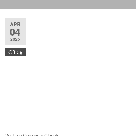
Justo y
Entrega
Puntual nos
APR
respaldan.
04
2025
Off
On Time Cocinas y Closets