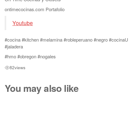
ontimecocinas.com Portafolio
Youtube
#cocina #kitchen #melamina #robleperuano #negro #cocinaU
#jaladera
#hmo #obregon #nogales
82
views
You may also like