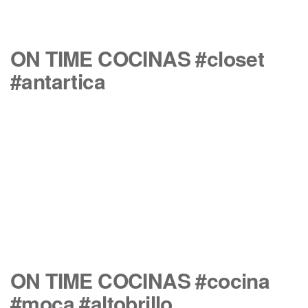
ON TIME COCINAS #closet
#antartica
ON TIME COCINAS #cocina
#moca #altobrillo