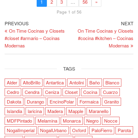
1
2
3
…
56
»
Page 1 of 56
Post
Previous
Ne
PREVIOUS
NEXT
Post
Po
On Time Cocinas y Closets
On Time Cocinas y Closets
navigation
#closet #armario – Cocinas
#cocina #kitchen – Cocinas
Modernas
Modernas
TAGS
Alder
AltoBrillo
Antartica
Antolini
Baño
Blanco
Cedro
Cendra
Ceniza
Closet
Cocina
Cuarzo
Dakota
Durango
EncinoPolar
Formaica
Granito
Islandia
laricina
Madera
Mapple
Maranello
MDFPintado
Melamina
Monarca
Negro
Nocce
NogalImperial
NogalUrbano
Oxford
PaloFierro
Parota