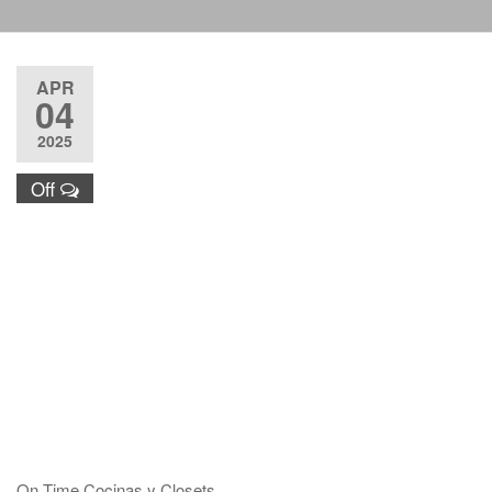
Justo y
Entrega
Puntual nos
APR
respaldan.
04
2025
Off
On Time Cocinas y Closets