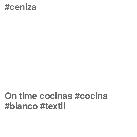
#ceniza
On time cocinas #cocina
#blanco #textil