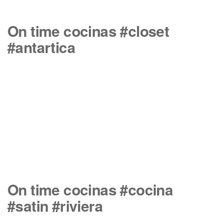
On time cocinas #closet
#antartica
On time cocinas #cocina
#satin #riviera