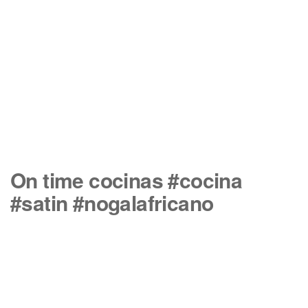
On time cocinas #cocina
#satin #nogalafricano