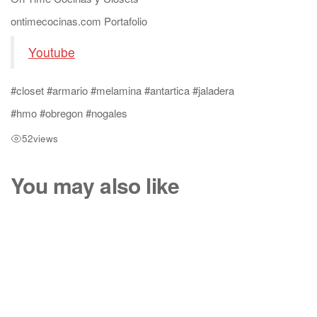
ontimecocinas.com Portafolio
Youtube
#closet #armario #melamina #antartica #jaladera
#hmo #obregon #nogales
52
views
You may also like