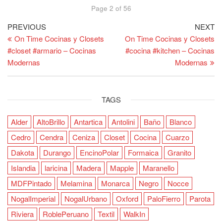
Page 2 of 56
Post
Previous
Ne
PREVIOUS
NEXT
Post
Po
On Time Cocinas y Closets
On Time Cocinas y Closets
navigation
#closet #armario – Cocinas
#cocina #kitchen – Cocinas
Modernas
Modernas
TAGS
Alder
AltoBrillo
Antartica
Antolini
Baño
Blanco
Cedro
Cendra
Ceniza
Closet
Cocina
Cuarzo
Dakota
Durango
EncinoPolar
Formaica
Granito
Islandia
laricina
Madera
Mapple
Maranello
MDFPintado
Melamina
Monarca
Negro
Nocce
NogalImperial
NogalUrbano
Oxford
PaloFierro
Parota
Riviera
RoblePeruano
Textil
WalkIn