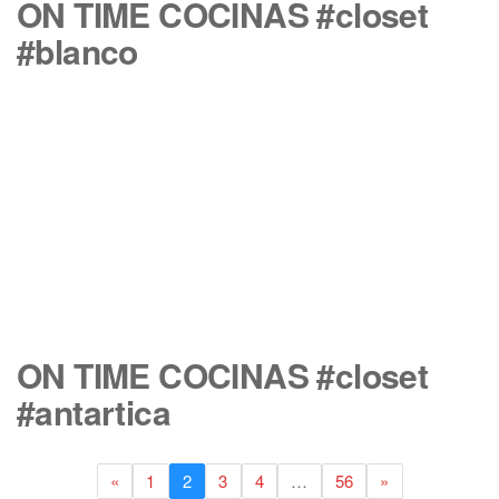
ON TIME COCINAS #closet
#blanco
ON TIME COCINAS #closet
#antartica
«
1
2
3
4
…
56
»