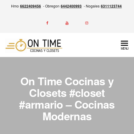
Skip
Hmo
6622409456
- Obregon
6442400993
- Nogales
6311123744
to
the
content
ON
Experiencia
MENU
en la
TIME
Fabricación
Cocinas
de
Cocinas,
y
On Time Cocinas y
Closets y
Closets
Más,
Closets #closet
Garantía
#armario – Cocinas
por escrito
de entrega
Modernas
siempre a
tiempo.
Calidad,
Precio