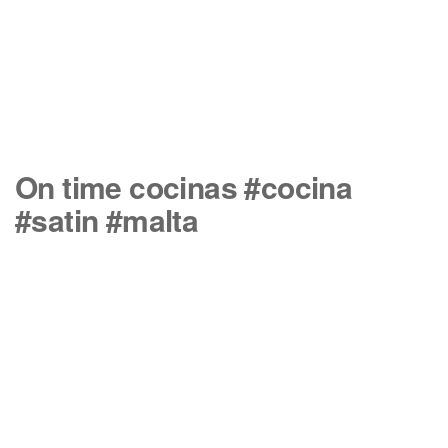
On time cocinas #cocina
#satin #malta