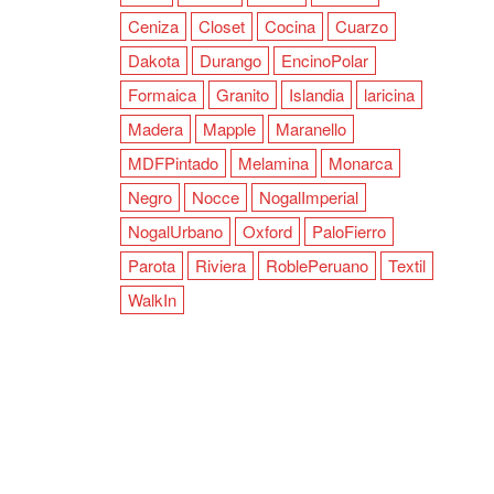
Ceniza
Closet
Cocina
Cuarzo
Dakota
Durango
EncinoPolar
Formaica
Granito
Islandia
laricina
Madera
Mapple
Maranello
MDFPintado
Melamina
Monarca
Negro
Nocce
NogalImperial
NogalUrbano
Oxford
PaloFierro
Parota
Riviera
RoblePeruano
Textil
WalkIn