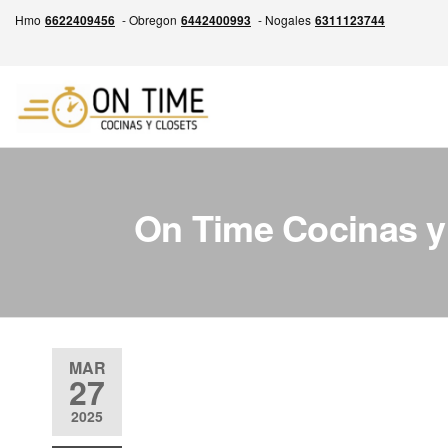
Skip
Hmo
6622409456
- Obregon
6442400993
- Nogales
6311123744
to
the
content
ON
Experiencia
en la
TIME
Fabricación
Cocinas
de
Cocinas,
y
On Time Cocinas y
Closets y
Closets
Más,
Garantía
por escrito
de entrega
siempre a
tiempo.
MAR
27
Calidad,
Precio
2025
Justo y
Entrega