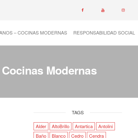
ANOS – COCINAS MODERNAS
RESPONSABILIDAD SOCIAL
– Cocinas Modernas
TAGS
Alder
AltoBrillo
Antartica
Antolini
Baño
Blanco
Cedro
Cendra