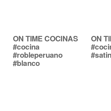
ON TIME COCINAS
ON T
#cocina
#coci
#robleperuano
#sati
#blanco