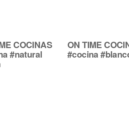
IME COCINAS
ON TIME COCI
na #natural
#cocina #blanc
n