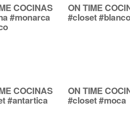
IME COCINAS
ON TIME COCI
na #monarca
#closet #blanc
co
IME COCINAS
ON TIME COCI
et #antartica
#closet #moca