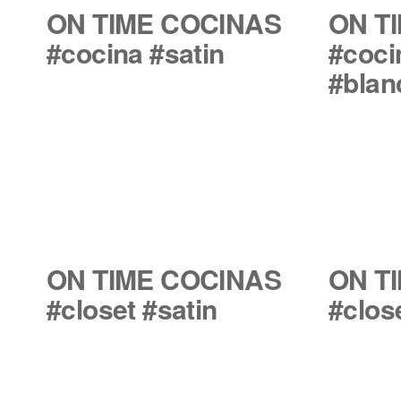
ON TIME COCINAS
ON T
#cocina #satin
#coci
#blan
ON TIME COCINAS
ON T
#closet #satin
#clos