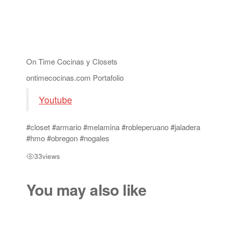
On Time Cocinas y Closets
ontimecocinas.com Portafolio
Youtube
#closet #armario #melamina #robleperuano #jaladera
#hmo #obregon #nogales
33
views
You may also like