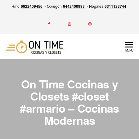
Skip
Hmo
6622409456
- Obregon
6442400993
- Nogales
6311123744
to
the
content
ON
Experiencia
MENU
en la
TIME
Fabricación
Cocinas
de
Cocinas,
y
On Time Cocinas y
Closets y
Closets
Más,
Closets #closet
Garantía
#armario – Cocinas
por escrito
de entrega
Modernas
siempre a
tiempo.
Calidad,
Precio