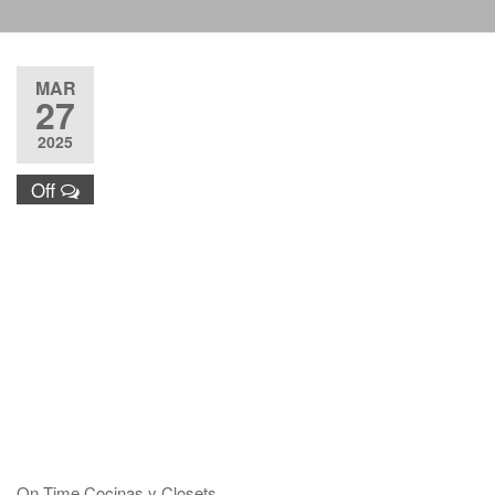
Justo y
Entrega
Puntual nos
MAR
respaldan.
27
2025
Off
On Time Cocinas y Closets