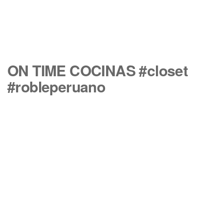
ON TIME COCINAS #closet
#robleperuano