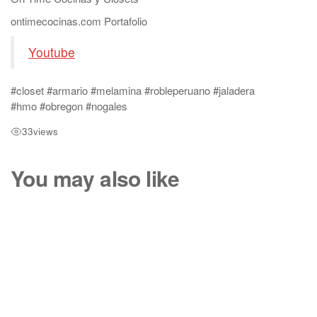
ontimecocinas.com Portafolio
Youtube
#closet #armario #melamina #robleperuano #jaladera
#hmo #obregon #nogales
33
views
You may also like