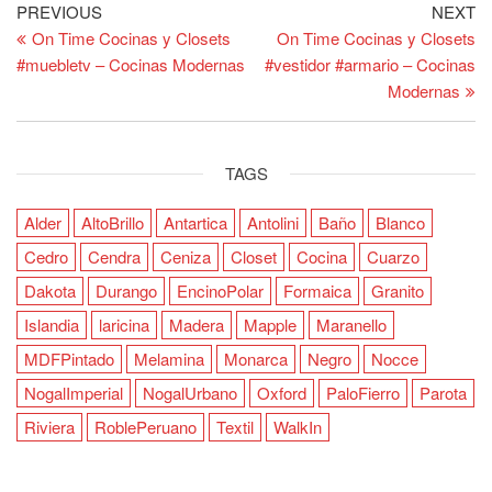
Post
Previous
Ne
PREVIOUS
NEXT
Post
Po
On Time Cocinas y Closets
On Time Cocinas y Closets
navigation
#muebletv – Cocinas Modernas
#vestidor #armario – Cocinas
Modernas
TAGS
Alder
AltoBrillo
Antartica
Antolini
Baño
Blanco
Cedro
Cendra
Ceniza
Closet
Cocina
Cuarzo
Dakota
Durango
EncinoPolar
Formaica
Granito
Islandia
laricina
Madera
Mapple
Maranello
MDFPintado
Melamina
Monarca
Negro
Nocce
NogalImperial
NogalUrbano
Oxford
PaloFierro
Parota
Riviera
RoblePeruano
Textil
WalkIn