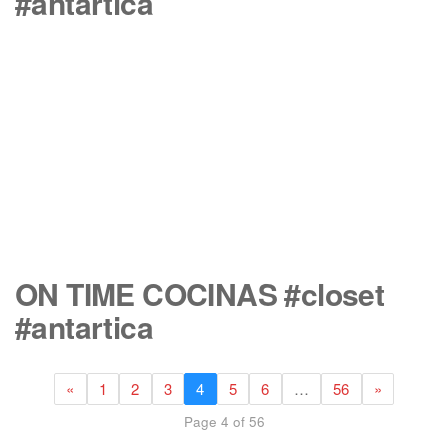
#antartica
ON TIME COCINAS #closet
#antartica
«
1
2
3
4
5
6
…
56
»
Page 4 of 56