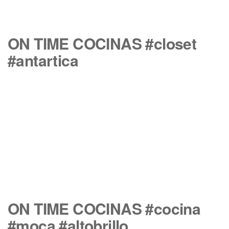
ON TIME COCINAS #closet
#antartica
ON TIME COCINAS #cocina
#moca #altobrillo