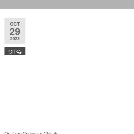
Justo y
Entrega
Puntual nos
OCT
respaldan.
29
2023
Off
On Time Cocinas y Closets