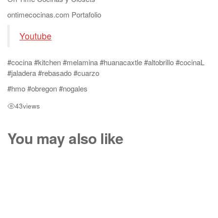
ontimecocinas.com Portafolio
Youtube
#cocina #kitchen #melamina #huanacaxtle #altobrillo #cocinaL
#jaladera #rebasado #cuarzo
#hmo #obregon #nogales
43
views
You may also like