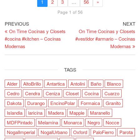
1
2
3
…
56
»
Page 1 of 56
Post
Previous
Ne
PREVIOUS
NEXT
Post
Po
On Time Cocinas y Closets
On Time Cocinas y Closets
navigation
#cocina #kitchen – Cocinas
#vestidor #armario – Cocinas
Modernas
Modernas
TAGS
Alder
AltoBrillo
Antartica
Antolini
Baño
Blanco
Cedro
Cendra
Ceniza
Closet
Cocina
Cuarzo
Dakota
Durango
EncinoPolar
Formaica
Granito
Islandia
laricina
Madera
Mapple
Maranello
MDFPintado
Melamina
Monarca
Negro
Nocce
NogalImperial
NogalUrbano
Oxford
PaloFierro
Parota