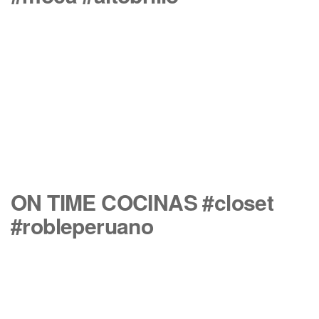
ON TIME COCINAS #closet
#robleperuano