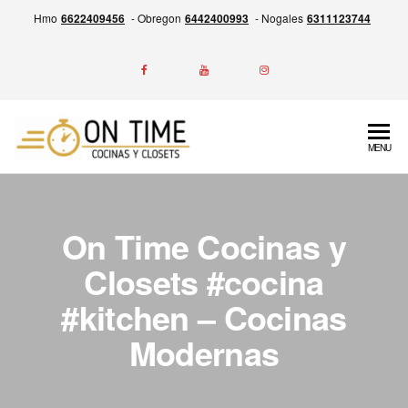
Skip
Hmo
6622409456
- Obregon
6442400993
- Nogales
6311123744
to
the
content
ON
Experiencia
MENU
en la
TIME
Fabricación
Cocinas
de
Cocinas,
y
On Time Cocinas y
Closets y
Closets
Más,
Closets #cocina
Garantía
#kitchen – Cocinas
por escrito
de entrega
Modernas
siempre a
tiempo.
Calidad,
Precio