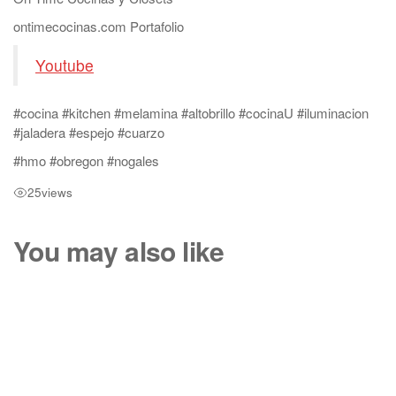
ontimecocinas.com Portafolio
Youtube
#cocina #kitchen #melamina #altobrillo #cocinaU #iluminacion
#jaladera #espejo #cuarzo
#hmo #obregon #nogales
25
views
You may also like