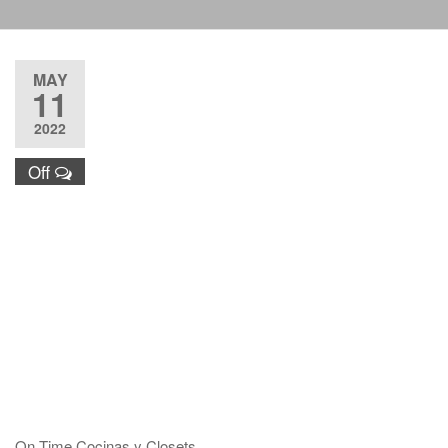
Justo y
Entrega
Puntual nos
MAY
respaldan.
11
2022
Off
On Time Cocinas y Closets