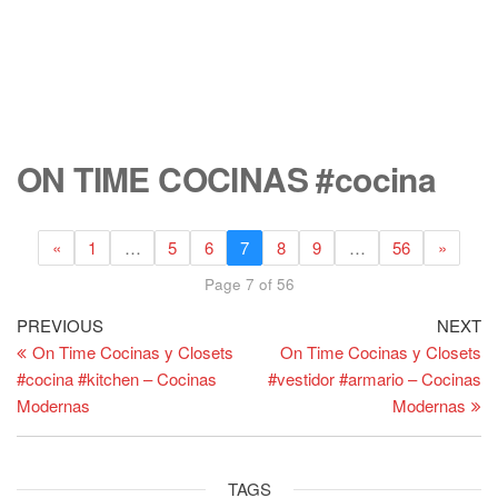
ON TIME COCINAS #cocina
«
1
…
5
6
7
8
9
…
56
»
Page 7 of 56
Post
Previous
Ne
PREVIOUS
NEXT
Post
Po
On Time Cocinas y Closets
On Time Cocinas y Closets
navigation
#cocina #kitchen – Cocinas
#vestidor #armario – Cocinas
Modernas
Modernas
TAGS