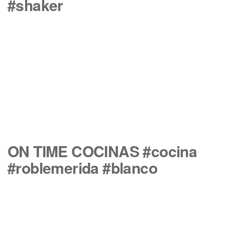
#shaker
ON TIME COCINAS #cocina
#roblemerida #blanco