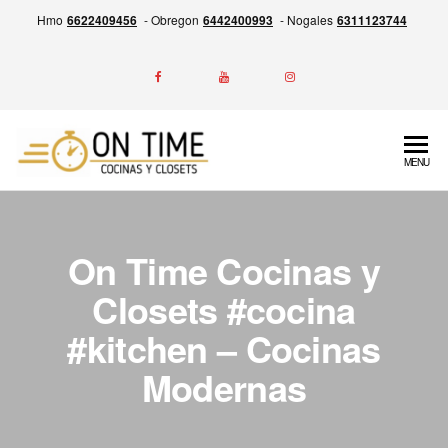
Skip
Hmo
6622409456
- Obregon
6442400993
- Nogales
6311123744
to
the
content
ON
Experiencia
MENU
en la
TIME
Fabricación
Cocinas
de
Cocinas,
y
On Time Cocinas y
Closets y
Closets
Más,
Closets #cocina
Garantía
#kitchen – Cocinas
por escrito
de entrega
Modernas
siempre a
tiempo.
Calidad,
Precio