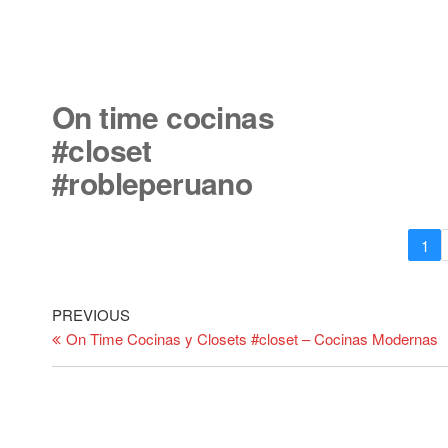
On time cocinas
#closet
#robleperuano
1
Post
Previous
PREVIOUS
Post
On Time Cocinas y Closets #closet – Cocinas Modernas
navigation