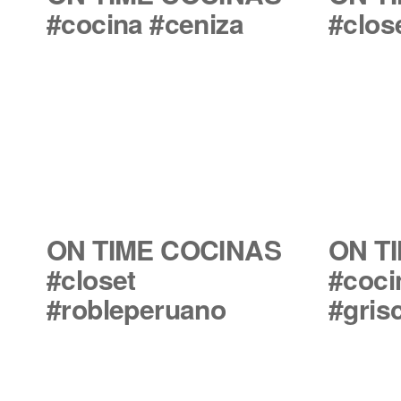
#cocina #ceniza
#clos
ON TIME COCINAS
ON T
#closet
#coci
#robleperuano
#gris