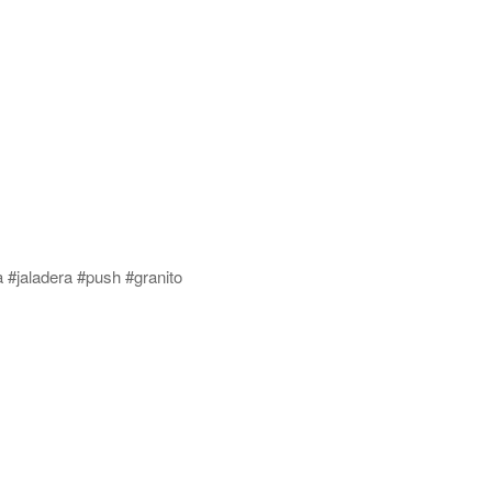
 #jaladera #push #granito