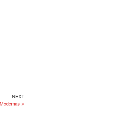
Next
NEXT
Post
s Modernas