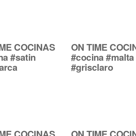
IME COCINAS
ON TIME COCI
na #satin
#cocina #malta
arca
#grisclaro
IME COCINAS
ON TIME COCI