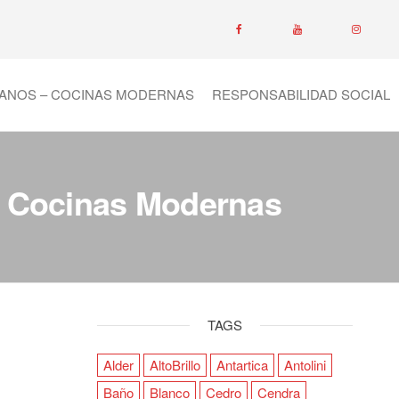
ANOS – COCINAS MODERNAS
RESPONSABILIDAD SOCIAL
– Cocinas Modernas
TAGS
Alder
AltoBrillo
Antartica
Antolini
Baño
Blanco
Cedro
Cendra