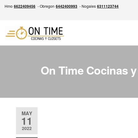
Skip
Hmo
6622409456
- Obregon
6442400993
- Nogales
6311123744
to
the
content
ON
Experiencia
en la
TIME
Fabricación
Cocinas
de
Cocinas,
y
On Time Cocinas y
Closets y
Closets
Más,
Garantía
por escrito
de entrega
siempre a
tiempo.
MAY
11
Calidad,
Precio
2022
Justo y
Entrega