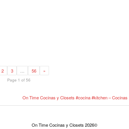
2
3
…
56
»
Page 1 of 56
On Time Cocinas y Closets #cocina #kitchen – Cocina
On Time Cocinas y Closets 2026©