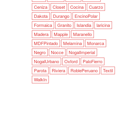
Ceniza
Closet
Cocina
Cuarzo
Dakota
Durango
EncinoPolar
Formaica
Granito
Islandia
laricina
Madera
Mapple
Maranello
MDFPintado
Melamina
Monarca
Negro
Nocce
NogalImperial
NogalUrbano
Oxford
PaloFierro
Parota
Riviera
RoblePeruano
Textil
WalkIn