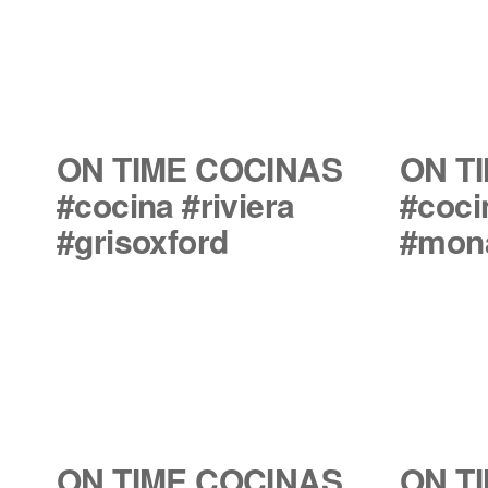
ON TIME COCINAS
ON T
#cocina #riviera
#coci
#grisoxford
#mon
ON TIME COCINAS
ON T