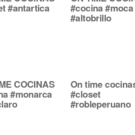
et #antartica
#cocina #moca
#altobrillo
IME COCINAS
On time cocina
na #monarca
#closet
claro
#robleperuano