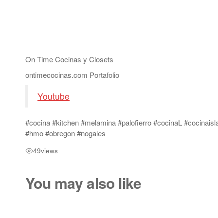
On Time Cocinas y Closets
ontimecocinas.com Portafolio
Youtube
#cocina #kitchen #melamina #palofierro #cocinaL #cocinaisla
#hmo #obregon #nogales
49
views
You may also like