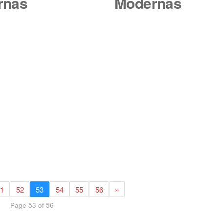
rnas
Modernas
1
52
53
54
55
56
»
Page 53 of 56