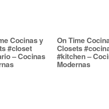
me Cocinas y
On Time Cocina
ts #closet
Closets #cocin
rio – Cocinas
#kitchen – Coc
rnas
Modernas