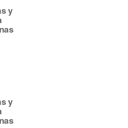
s y
a
inas
s y
a
inas