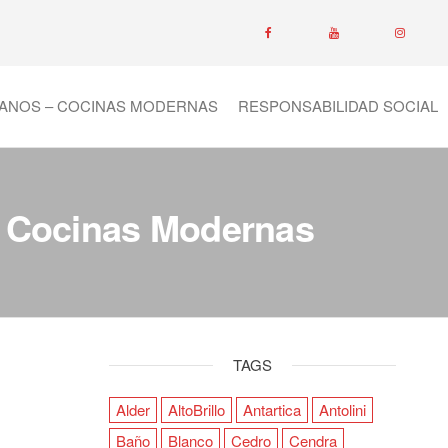
ANOS – COCINAS MODERNAS
RESPONSABILIDAD SOCIAL
– Cocinas Modernas
TAGS
Alder
AltoBrillo
Antartica
Antolini
Baño
Blanco
Cedro
Cendra