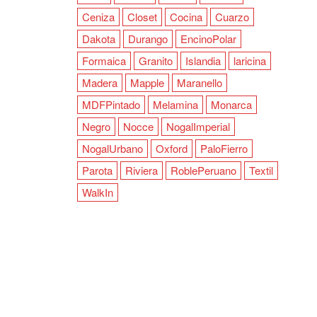
Ceniza
Closet
Cocina
Cuarzo
Dakota
Durango
EncinoPolar
Formaica
Granito
Islandia
laricina
Madera
Mapple
Maranello
MDFPintado
Melamina
Monarca
Negro
Nocce
NogalImperial
NogalUrbano
Oxford
PaloFierro
Parota
Riviera
RoblePeruano
Textil
WalkIn