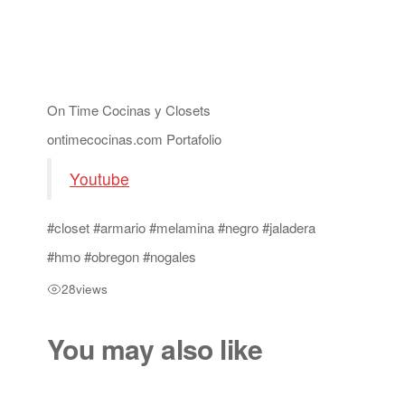
On Time Cocinas y Closets
ontimecocinas.com Portafolio
Youtube
#closet #armario #melamina #negro #jaladera
#hmo #obregon #nogales
28
views
You may also like