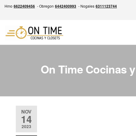
Skip
Hmo
6622409456
- Obregon
6442400993
- Nogales
6311123744
to
the
content
ON
Experiencia
en la
TIME
Fabricación
Cocinas
de
Cocinas,
y
On Time Cocinas y
Closets y
Closets
Más,
Garantía
por escrito
de entrega
siempre a
tiempo.
NOV
14
Calidad,
Precio
2023
Justo y
Entrega