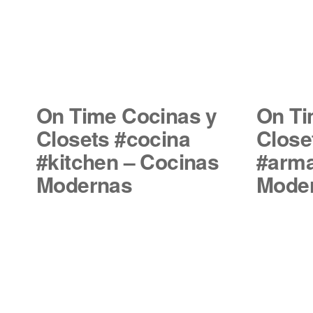
On Time Cocinas y
On Ti
Closets #cocina
Close
#kitchen – Cocinas
#arma
Modernas
Mode