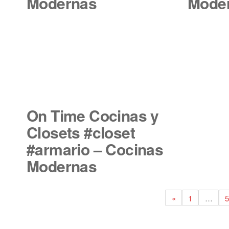
Modernas
Mode
On Time Cocinas y
Closets #closet
#armario – Cocinas
Modernas
«
1
…
5