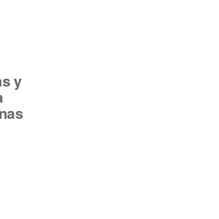
s y
a
inas