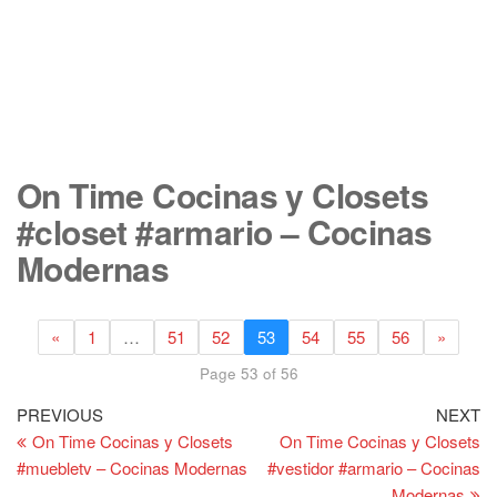
On Time Cocinas y Closets
#closet #armario – Cocinas
Modernas
«
1
…
51
52
53
54
55
56
»
Page 53 of 56
Post
Previous
Ne
PREVIOUS
NEXT
Post
Po
On Time Cocinas y Closets
On Time Cocinas y Closets
navigation
#muebletv – Cocinas Modernas
#vestidor #armario – Cocinas
Modernas