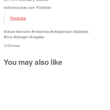
ontimecocinas.com Portafolio
Youtube
#closet #armario #melamina #robleperuano #jaladera
#hmo #obregon #nogales
33
views
You may also like