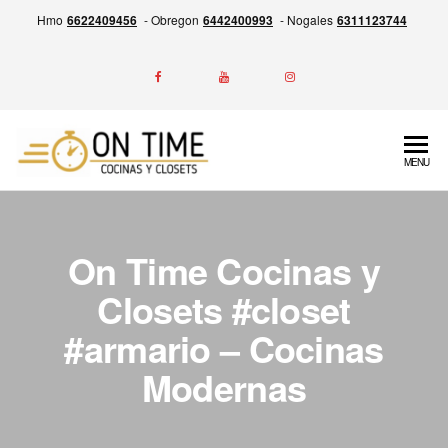
Skip
Hmo
6622409456
- Obregon
6442400993
- Nogales
6311123744
to
the
content
ON
Experiencia
MENU
en la
TIME
Fabricación
Cocinas
de
Cocinas,
y
On Time Cocinas y
Closets y
Closets
Más,
Closets #closet
Garantía
#armario – Cocinas
por escrito
de entrega
Modernas
siempre a
tiempo.
Calidad,
Precio