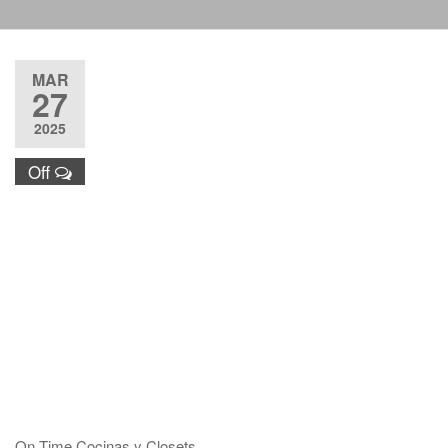
Justo y
Entrega
Puntual nos
MAR
respaldan.
27
2025
Off
On Time Cocinas y Closets