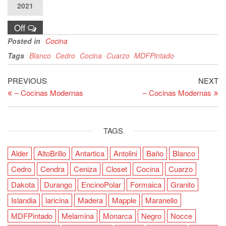
2021
Justo y
Entrega
Off
Puntual nos
Posted in
Cocina
respaldan.
Tags
Blanco
Cedro
Cocina
Cuarzo
MDFPintado
Post
Previous
Ne
PREVIOUS
NEXT
Post
Po
– Cocinas Modernas
– Cocinas Modernas
navigation
TAGS
Alder
AltoBrillo
Antartica
Antolini
Baño
Blanco
Cedro
Cendra
Ceniza
Closet
Cocina
Cuarzo
Dakota
Durango
EncinoPolar
Formaica
Granito
Islandia
laricina
Madera
Mapple
Maranello
MDFPintado
Melamina
Monarca
Negro
Nocce