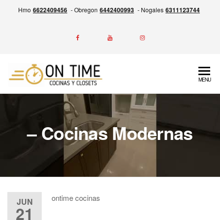
Skip
Hmo
6622409456
- Obregon
6442400993
- Nogales
6311123744
to
the
content
ON
Experiencia
MENU
en la
TIME
Fabricación
Cocinas
de
Cocinas,
y
– Cocinas Modernas
Closets y
Closets
Más,
Garantía
por escrito
de entrega
siempre a
ontime cocinas
tiempo.
JUN
21
Calidad,
Precio